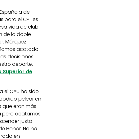
n Española de
s para el CP Les
esa vida de club
n de la doble
or. Márquez
abíamos acatado
imas decisiones
stro deporte,
 Superior de
a el CAU ha sido
podido pelear en
s que eran más
la pero acatamos
scender justo
de Honor. No ha
arado en