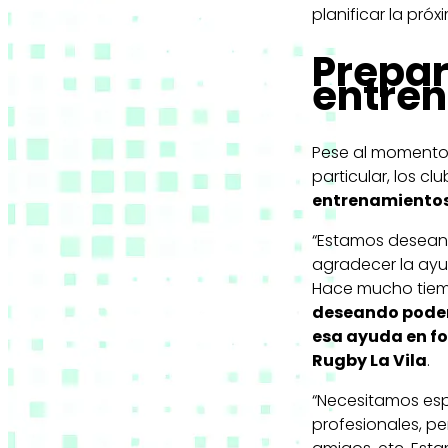
planificar la pró
Prepar
entre
Pese al momento d
particular, los 
entrenamiento
“Estamos deseand
agradecer la ayu
Hace mucho tiem
deseando poder
esa ayuda en f
Rugby La Vila
.
“Necesitamos esp
profesionales, pe