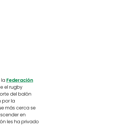
 la
Federación
ue el rugby
orte del balón
 por la
que más cerca se
ascender en
ón les ha privado