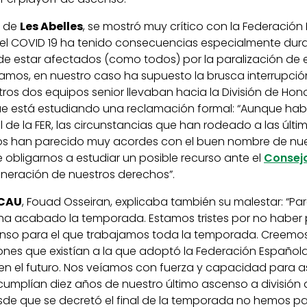
, de
Les Abelles
, se mostró muy crítico con la Federació
 del COVID 19 ha tenido consecuencias especialmente dura
de estar afectados (como todos) por la paralización de 
amos, en nuestro caso ha supuesto la brusca interrupció
ros dos equipos senior llevaban hacia la División de Hon
 que está estudiando una reclamación formal: “Aunque h
al de la FER, las circunstancias que han rodeado a las últ
os han parecido muy acordes con el buen nombre de nue
 obligarnos a estudiar un posible recurso ante el
Consejo
ulneración de nuestros derechos”.
CAU
, Fouad Osseiran, explicaba también su malestar: “Par
a acabado la temporada. Estamos tristes por no haber 
enso para el que trabajamos toda la temporada. Creemo
iones que existían a la que adoptó la Federación Españo
en el futuro. Nos veíamos con fuerza y capacidad para a
cumplían diez años de nuestro último ascenso a división 
esde que se decretó el final de la temporada no hemos p