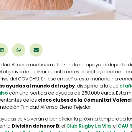
nidad Alfonso continúa reforzando su apoyo al deporte d
 objetivo de activar cuanto antes el sector, afectado co
crisis del COVID-19. En ese empeño, esta mañana ha conc
las ayudas al mundo del rugby
, disciplina a la que
el a
lso
con una partida de ayudas de 250.000 euros. Esta 
esentantes de los
cinco clubes de la Comunitat Valenc
undación Trinidad Alfonso, Elena Tejedor.
 ayudas se volverán a beneficiar la próxima temporada lo
 en la
División de honor B
: el
Club Rugby La Vila
, el
CAU R