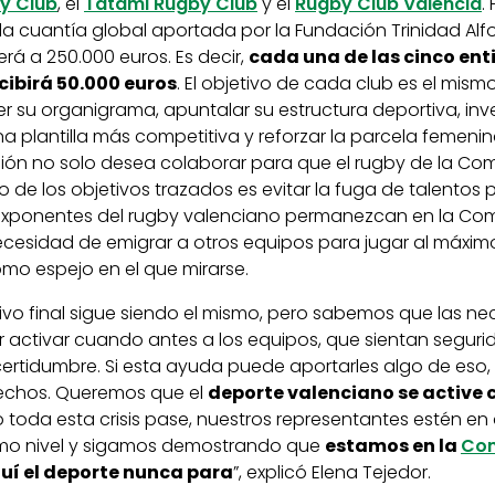
by Club
, el
Tatami Rugby Club
y el
Rugby Club Valencia
.
, la cuantía global aportada por la Fundación Trinidad Al
erá a 250.000 euros. Es decir,
cada una de las cinco en
cibirá 50.000 euros
. El objetivo de cada club es el mism
r su organigrama, apuntalar su estructura deportiva, inver
 plantilla más competitiva y reforzar la parcela femenin
ión no solo desea colaborar para que el rugby de la Com
ro de los objetivos trazados es evitar la fuga de talentos
exponentes del rugby valenciano permanezcan en la Co
ecesidad de emigrar a otros equipos para jugar al máximo
omo espejo en el que mirarse.
tivo final sigue siendo el mismo, pero sabemos que las n
r activar cuando antes a los equipos, que sientan seguri
rtidumbre. Si esta ayuda puede aportarles algo de eso,
fechos. Queremos que el
deporte valenciano se active
toda esta crisis pase, nuestros representantes estén en 
imo nivel y sigamos demostrando que
estamos en la
Com
uí el deporte nunca para
”, explicó Elena Tejedor.