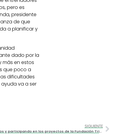
de entrenadores
s, pero es
nda, presidente
fianza de que
a a planificar y
munidad
ante dado por la
y más en estos
s que poco a
as dificultades
 ayuda va a ser
SIGUIENTE
Miles de niños y niñas siguen activos y participando en los proyectos de la Fundación Trinidad Alfonso