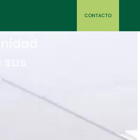
CONTACTO
ación Trinidad
 renueva sus
al rugby
ano