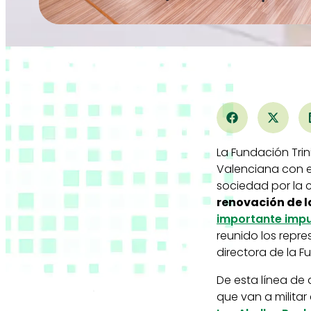
La Fundación Tri
Valenciana con el
sociedad por la 
renovación de 
importante impu
reunido los repr
directora de la F
De esta línea de
que van a militar