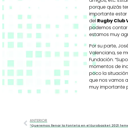
amigos, etc. Est
porque quizás t
importante estar
del
Rugby Club 
podemos contar c
estamos muy agr
Por su parte, Jos
Valenciana, se m
Fundación. “Supo
momentos de inc
poco la situació
que nos vamos a 
muy importante pa
ANTERIOR
“Queremos llenar la Fonteta en el Eurobasket 2021 fem