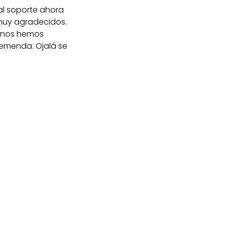
pal soporte ahora
muy agradecidos.
i nos hemos
remenda. Ojalá se