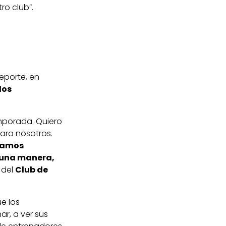
ro club”.
eporte, en
los
mporada. Quiero
ara nosotros.
tamos
guna manera,
 del
Club de
e los
ar, a ver sus