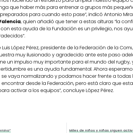
amos haciendo un esfuerzo para ampliar nuestro equipo 
enga que haber más para entrenar a grupos más pequeño
 preparados para cuando esto pase”, indicó Antonio Mira
Valencia
, quien añadió que tener a estas alturas “la con
on esta ayuda de la Fundación es un privilegio, nos ayud
adecidos”.
é Luis López Pérez, presidente de la Federación de la Co
uestra muy ilusionado y agradecido ante este paso adel
ne un impulso muy importante para el mundo del rugby, 
ertidumbre es una ayuda fundamental. Ahora esperamo
n se vaya normalizando y podamos hacer frente a todas l
encontrar desde la Federación, pero está claro que esta
ra activar a los equipos”, concluye López Pérez.
enino”