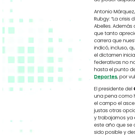
Antonio Márquez
Rubgy: “La crisis
Abelles. Además 
que tanto apreci
carrera que nuest
indicó, incluso,
el dictamen inici
federativas no n
hasta el punto de
Deportes
, por v
El presidente del
una pena como h
el campo el asc
justas otras opc
y trabajamos ya 
este año que se 
sido posible y d