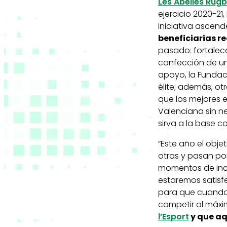
Les Abelles Rug
ejercicio 2020-21
iniciativa ascend
beneficiarias re
pasado: fortalece
confección de una
apoyo, la Fundac
élite; además, ot
que los mejores 
Valenciana sin n
sirva a la base c
“Este año el obje
otras y pasan po
momentos de ince
estaremos satis
para que cuando 
competir al máx
l’Esport
y que aq