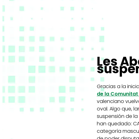
Les Abe
suspen
Gracias a la inic
de la Comunitat
valenciano vuelv
oval. Algo que, 
suspensión de la
han quedado: CAU
categoría mascul
de poder disputar