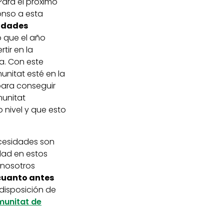
 Para el próximo
fonso a esta
tidades
o que el año
tir en la
a. Con este
unitat esté en la
 para conseguir
munitat
 nivel y que esto
ecesidades son
dad en estos
 nosotros
 cuanto antes
disposición de
unitat de