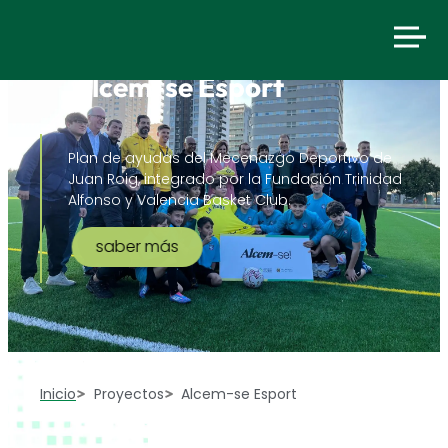
Alcem-se Esport
Plan de ayudas del Mecenazgo Deportivo de
Juan Roig, integrado por la Fundación Trinidad
Alfonso y Valencia Basket Club.
saber más
Inicio
Proyectos
Alcem-se Esport