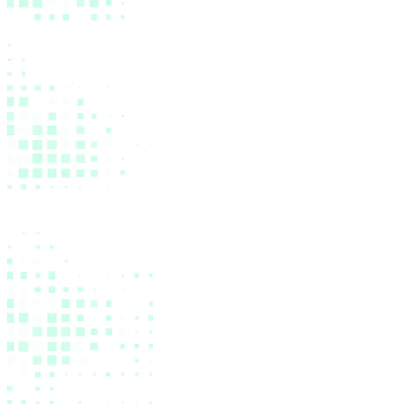
ad
a
or