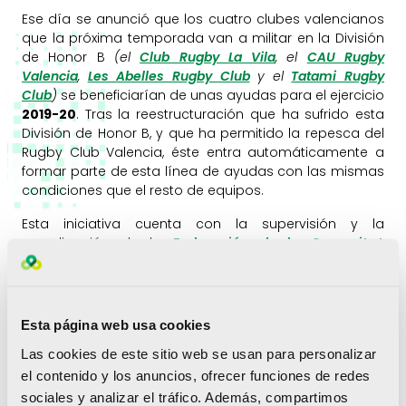
Ese día se anunció que los cuatro clubes valencianos
que la próxima temporada van a militar en la División
de Honor B
(el
Club Rugby La Vila
, el
CAU Rugby
Valencia
,
Les Abelles Rugby Club
y el
Tatami Rugby
Club
)
se beneficiarían de unas ayudas para el ejercicio
2019-20
. Tras la reestructuración que ha sufrido esta
División de Honor B, y que ha permitido la repesca del
Rugby Club Valencia, éste entra automáticamente a
formar parte de esta línea de ayudas con las mismas
condiciones que el resto de equipos.
Esta iniciativa cuenta con la supervisión y la
coordinación de la
Federación de la Comunitat
Valenciana
y pretende, en última instancia, contribuir a
que el rugby valenciano vuelva a tener
representación en la máxima categoría
del deporte
del balón oval.
Esta página web usa cookies
Con esta ayudas, cada club podrá fortalecer su
Las cookies de este sitio web se usan para personalizar
organigrama
, apuntalar su
estructura deportiva
e
el contenido y los anuncios, ofrecer funciones de redes
invertir en la confección de una
plantilla más
sociales y analizar el tráfico. Además, compartimos