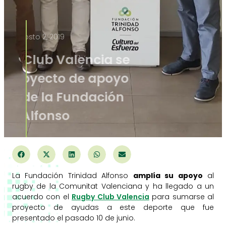
agosto 2, 2019
El Rugby Club Valencia se
une al proyecto de apoyo
al rugby de la Fundación
Trinidad Alfonso
La Fundación Trinidad Alfonso
amplía su apoyo
al
rugby de la Comunitat Valenciana y ha llegado a un
acuerdo con el
Rugby Club Valencia
para sumarse al
proyecto de ayudas a este deporte que fue
presentado el pasado 10 de junio.