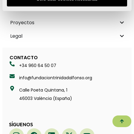
Sobre nosotros
Proyectos
Legal
CONTACTO
+34 960 64 50 07
info@fundaciontrinidadalfonso.org
Calle Poeta Quintana, 1
46003 València (España)
Subir
SÍGUENOS