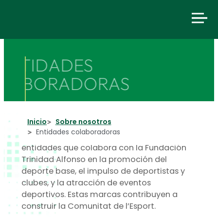
ENTIDADES
Entidades colaboradoras
COLABORADORAS
Inicio
Sobre nosotros
Apoyar el deporte de la Comunitat
Entidades colaboradoras
Valenciana y llevar la Cultura del Esfuerzo
por bandera. Es el propósito del grupo de
entidades que colabora con la Fundación
Trinidad Alfonso en la promoción del
deporte base, el impulso de deportistas y
clubes, y la atracción de eventos
deportivos. Estas marcas contribuyen a