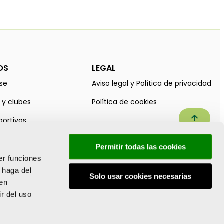
OS
LEGAL
se
Aviso legal y Política de privacidad
 y clubes
Política de cookies
Subir a
portivos
sport
Permitir todas las cookies
er funciones
 haga del
Solo usar cookies necesarias
den
r del uso