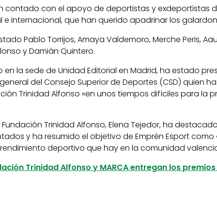
n contado con el apoyo de deportistas y exdeportistas 
l e internacional, que han querido apadrinar los galardon
stado Pablo Torrijos, Amaya Valdemoro, Merche Peris, Aau
Alonso y Damián Quintero.
o en la sede de Unidad Editorial en Madrid, ha estado pre
 general del Consejo Superior de Deportes (CSD) quien h
ción Trinidad Alfonso «en unos tiempos difíciles para la 
a Fundación Trinidad Alfonso, Elena Tejedor, ha destacado
tados y ha resumido el objetivo de Emprén Esport como 
prendimiento deportivo que hay en la comunidad valenci
dación Trinidad Alfonso y MARCA entregan los premios