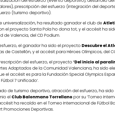
salización del esfuerzo (evento deportivo), desarrollo del
lores), prescripción del esfuerzo (integración del depor
uerzo (turismo deportivo).
e universalización, ha resultado ganador el club de
Atle
on el proyecto Santa Pola ho dona tot, y el accésit ha si
ad de Valencia, del CD Podium.
 esfuerzo, el ganador ha sido el proyecto
Descubre el At
as de Castellón, y el accésit para Héroes Olímpicos, del C
rescripción del esfuerzo, el proyecto
‘Del inicio al para
rtes Adaptados de la Comunidad Valenciana, ha sido el
ue el accésit es para la Fundación Special Olympics Espa
útbol 7 Unificado’.
ado de turismo deportivo, atracción del esfuerzo, ha sid
mio el
Club Balonmano Torrellano
por su ‘Torneo Inter
ccésit ha recaído en el Torneo Internacional de Fútbol B
rt Promociones Deportivas.