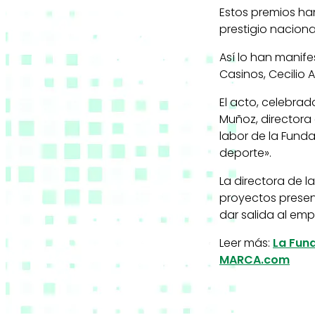
Estos premios ha
prestigio naciona
Así lo han manife
Casinos, Cecilio 
El acto, celebrad
Muñoz, directora
labor de la Funda
deporte».
La directora de l
proyectos presen
dar salida al em
Leer más:
La Fun
MARCA.com