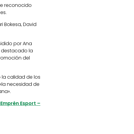
de reconocido
es.
ri Bokesa, David
sidido por Ana
a destacado la
promoción del
 la calidad de los
«la necesidad de
ana».
 Emprén Esport –