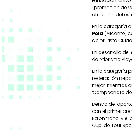
Fundación: Univer
(promoción de va
atracción del esf
En la categoría d
Pola
(Alicante) c
cicloturista Ciud
En desarrollo del
de Atletismo Play
En la categoría p
Federación Depo
mejor; mientras q
‘Campeonato de F
Dentro del apart
con el primer pre
Balonmano’ y el a
Cup, de Tour Spo