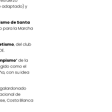
 esfuerzo
te adaptado) y
tismo de Santa
do para la Marcha
letismo
, del club
OE.
limpismo’
de la
egido como el
ña, con su idea
o galardonado
nacional de
ase, Costa Blanca