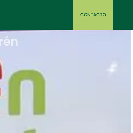
CONTACTO
mios Emprén
a tienen
res