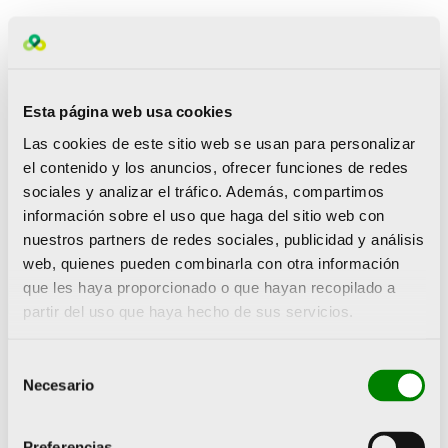
«Es un orgullo recibir este premio. Se trata de un
documental que refleja muy bien lo que significa el
movimiento del running en una ciudad como la
Esta página web usa cookies
nuestra. La productora lo supo captar a la perfección y
Las cookies de este sitio web se usan para personalizar
el resultado técnico final es espectacular, además de
el contenido y los anuncios, ofrecer funciones de redes
ser muy emotivo», explicó Elena Tejedor, directora de la
Fundación Trinidad Alfonso y encargada de recoger el
sociales y analizar el tráfico. Además, compartimos
premio.
información sobre el uso que haga del sitio web con
nuestros partners de redes sociales, publicidad y análisis
Éste es el segundo Premio al Mérito Deportivo de
web, quienes pueden combinarla con otra información
Valencia que recibe la Fundación presidida por Juan
que les haya proporcionado o que hayan recopilado a
Roig. Hace dos años lo recibió en la categoría de
«Institución no deportiva que más decididamente ha
partir del uso que haya hecho de sus servicios.
apoyado el deporte».
Selección
Necesario
de
consentimiento
ANTERIOR
SIGUIENTE
Los premios Emprén Esport ya tienen ganadores
La Fundación Trinidad Alfonso presenta el Proyecto FER 2015
Preferencias