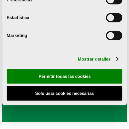
Estadística
Marketing
Mostrar detalles
Suscríbete a nuestra
Permitir todas las cookies
newsletter
Solo usar cookies necesarias