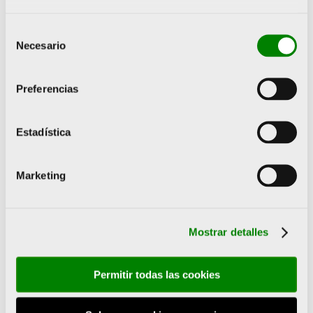
Ricardo Ten
David Casinos
Selección
Lola Riera
Necesario
de
Héctor Cabrera
consentimiento
Laura Gómez
Preferencias
Intercambios Es Pot FER
Néstor Abad + Raúl Martínez
Estadística
Insiders
Ana Gayán
Marketing
Néstor Abad
Ariadna Edo
Resúmenes de campeonatos
Mostrar detalles
María Añó y su esfuerzo hasta el
Campeonato de España
Permitir todas las cookies
Acciones Especiales
Un esfuerzo para enmarcar