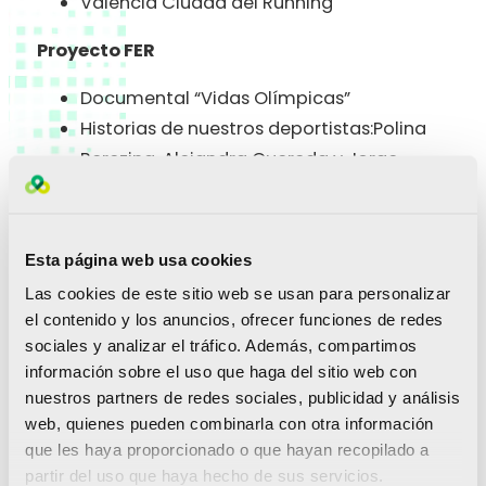
Valencia Ciudad del Running
Proyecto FER
Documental “Vidas Olímpicas”
Historias de nuestros deportistas:Polina
Berezina, Alejandra Quereda y Jorge
Ureña.
Vídeos FER-Crec en Tu:
Concha Montaner
Esta página web usa cookies
Fátima Diame
Las cookies de este sitio web se usan para personalizar
Alba Sánchez
el contenido y los anuncios, ofrecer funciones de redes
José Antonio Marí
sociales y analizar el tráfico. Además, compartimos
Guillermo Sánchez y Manu Bargues
información sobre el uso que haga del sitio web con
nuestros partners de redes sociales, publicidad y análisis
Sebastián Mora
web, quienes pueden combinarla con otra información
Silvia Navarro
que les haya proporcionado o que hayan recopilado a
César Sempere
partir del uso que haya hecho de sus servicios.