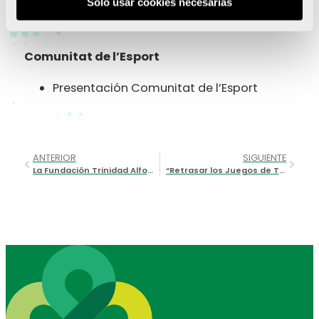
Solo usar cookies necesarias
Un salto de calidad
Un fútbol a tope de capacidad
Comunitat de l’Esport
Presentación Comunitat de l’Esport
ANTERIOR
SIGUIENTE
La Fundación Trinidad Alfonso se suma al Día Internacional de la Mujer
“Retrasar los Juegos de Tokio es la mejor decisión posible”