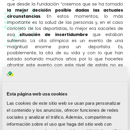
que desde la Fundación “creemos que se ha tomado
la mejor decisión posible dadas las actuales
circunstancias
. En estos momentos, lo más
importante es la salud de las personas y, en el caso
concreto de los deportistas, lo mejor era sacarles de
esa
situación de incertidumbre
que estaban
sufriendo. La cita olímpica es un evento de una
magnitud enorme para un deportista. Es,
posiblemente, la cita de su vida y con lo que han
estado soñando muchos años por lo que hacerles
afrontar este evento con este nivel de estrés no es
sano ni lógico. Además, estamos de acuerdo con el
Comité Olímpico Internacional en que deben
celebrarse, por lo que coincidimos en que lo mejor es
que se retrasen a una nueva fecha”.
Esta página web usa cookies
Elena Tejedor se refirió al caso de los deportistas del
Las cookies de este sitio web se usan para personalizar
Proyecto FER
: “Puedo decir con orgullo que seguían
el contenido y los anuncios, ofrecer funciones de redes
dándolo todo, entrenando cada uno en casa,
sociales y analizar el tráfico. Además, compartimos
adaptándose a las circunstancias como podían, pero
información sobre el uso que haga del sitio web con
es evidente que estas no son las mejores formas de