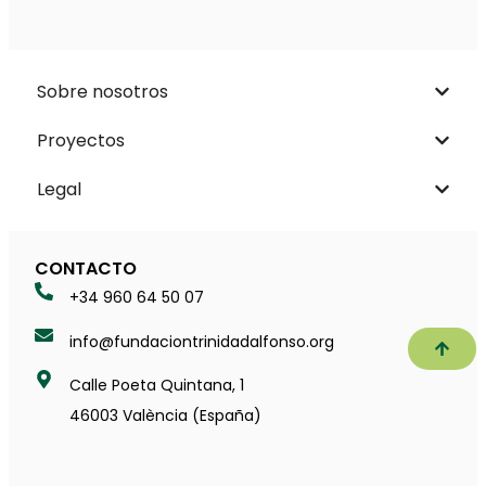
Sobre nosotros
Proyectos
Legal
CONTACTO
+34 960 64 50 07
info@fundaciontrinidadalfonso.org
Subir
Calle Poeta Quintana, 1
46003 València (España)