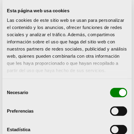
de su instalación de entrenamiento habitual,
Esta página web usa cookies
por un lado, y la compra o reparación del
Las cookies de este sitio web se usan para personalizar
material perdido por la catástrofe, por otro.
el contenido y los anuncios, ofrecer funciones de redes
sociales y analizar el tráfico. Además, compartimos
Esta donación viene a completar el programa
información sobre el uso que haga del sitio web con
‘Alcem-se’
, impulsado la semana pasada por
nuestros partners de redes sociales, publicidad y análisis
Juan Roig con la aportación de 25 millones de
web, quienes pueden combinarla con otra información
euros para el impulso y relanzamiento del
que les haya proporcionado o que hayan recopilado a
partir del uso que haya hecho de sus servicios.
sector empresarial de las zonas afectadas, y
los 40 millones de euros para los trabajadores
Selección
de Mercadona afectados por la DANA.
Necesario
de
consentimiento
Conoce más sobre el plan de ayudas,
Preferencias
aquí
Estadística