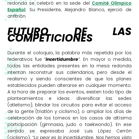
redonda se celebró en la sede del
Comité Olímpico
Español
. Su Presidente, Alejandro Blanco, ejerció de
anfitrión.
FUTURO DE LAS
COMPETICIONES
Durante el coloquio, la palabra más repetida por los
federativos fue
“
incertidumbre
”.
En mayor o medida,
todas las entidades presentes en la mesa redonda
intentan reconstruir sus calendarios, pero desde el
realismo y siendo conscientes de que los planes
establecidos pueden alterarse en cualquier momento.
A la hora de preparar los eventos, existen todo tipo de
planteamientos e ideas: diversificar las sedes
(atletismo); blindar los circuitos para evitar el acceso
de la gente (triatlón y ciclismo); o ampliar los días de
celebración de los torneos en los casos de altísima
participación (gimnasia, judo o taekwondo). En ese
sentido se expresaba José Luis López Cerrón
(ciclismo):
“Lo peor es la incertidumbre. Nos hemos visto