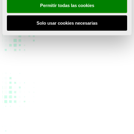
reinvención. Además, creemos firmemente en el deporte
Permitir todas las cookies
como una gran herramienta para la reactivación
económica”.
Solo usar cookies necesarias