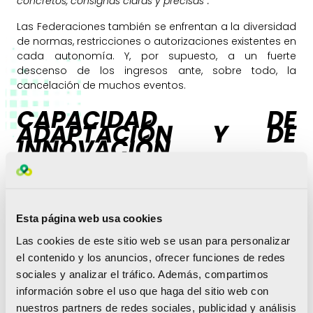
concretos, consignas claras y precisas”.
Las Federaciones también se enfrentan a la diversidad
de normas, restricciones o autorizaciones existentes en
cada autonomía. Y, por supuesto, a un fuerte
descenso de los ingresos ante, sobre todo, la
cancelación de muchos eventos.
CAPACIDAD DE
ADAPTACIÓN Y DE
INNOVACIÓN
Pese a las evidentes dificultades, las Federaciones
están tirando de
ingenio e imaginación para
adaptarse al nuevo escenario
. Todas ellas diseñan
Esta página web usa cookies
terapias de choque y estrategias para afrontar las
Las cookies de este sitio web se usan para personalizar
consecuencias de la crisis. Endeudarse para relanzar
la actividad, desarrollar acciones con los más jóvenes
el contenido y los anuncios, ofrecer funciones de redes
para paliar la perdida de licencias, recurrir a ahorros
sociales y analizar el tráfico. Además, compartimos
para mitigar los desequilibrios de este año, organizar
información sobre el uso que haga del sitio web con
concentraciones de las selecciones nacionales…
nuestros partners de redes sociales, publicidad y análisis