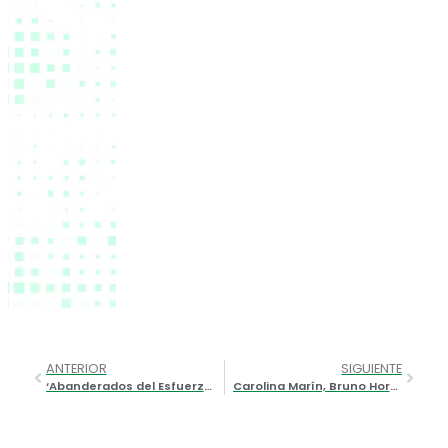
ANTERIOR
SIGUIENTE
‘Abanderados del Esfuerzo’: el sueño olímpico de Tokio aplazado por la pandemia
Carolina Marín, Bruno Hortelano, Javier Gómez Noya y Amaya Valdemoro motivan a los emprendedores valencianos con un mensaje: ‘el deporte siempre se levanta’