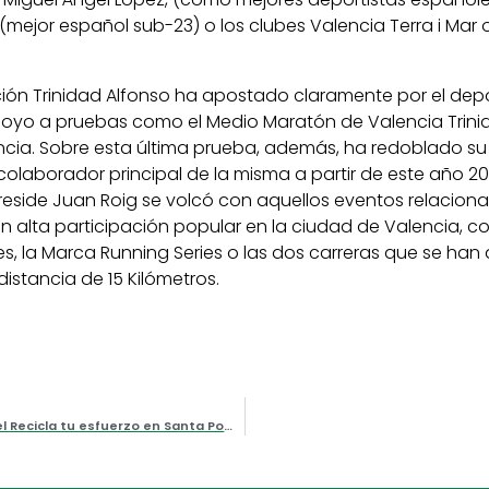
mejor español sub-23) o los clubes Valencia Terra i Mar 
ción Trinidad Alfonso ha apostado claramente por el depo
poyo a pruebas como el Medio Maratón de Valencia Trinid
cia. Sobre esta última prueba, además, ha redoblado su
 colaborador principal de la misma a partir de este año 20
eside Juan Roig se volcó con aquellos eventos relaciona
n alta participación popular en la ciudad de Valencia, co
s, la Marca Running Series o las dos carreras que se han
istancia de 15 Kilómetros.
La Fundación Trinidad Alfonso activó el Euro Solidario y el Recicla tu esfuerzo en Santa Pola