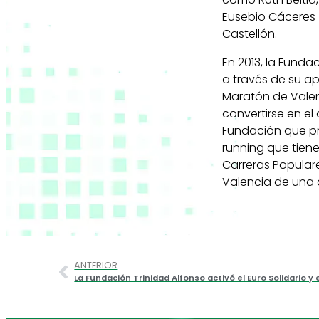
Eusebio Cáceres (
Castellón.
En 2013, la Funda
a través de su a
Maratón de Valen
convertirse en el
Fundación que pr
running que tiene
Carreras Populare
Valencia de una d
ANTERIOR