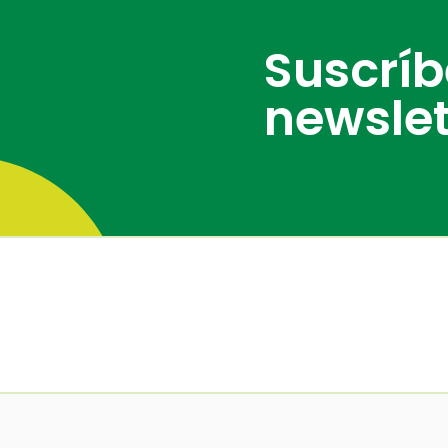
Suscrí
newslet