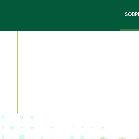
SOBR
enero 17, 2014
La RFEA premia a l
Fundación Trinida
Alfonso por su apo
atletismo