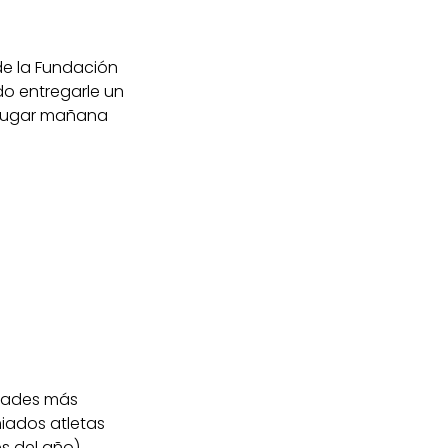
de la Fundación
ido entregarle un
á lugar mañana
idades más
miados atletas
s del año)