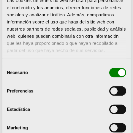
Las cookies de este sitio web se usan para personalizar
responsables de los servicios de deportes de
el contenido y los anuncios, ofrecer funciones de redes
las siete Universidades de la Comunitat
sociales y analizar el tráfico. Además, compartimos
información sobre el uso que haga del sitio web con
Valenciana.
nuestros partners de redes sociales, publicidad y análisis
Juan Miguel Gómez, director de la Fundación
web, quienes pueden combinarla con otra información
que les haya proporcionado o que hayan recopilado a
Trinidad Alfonso, repasó el año 2021 para la
partir del uso que haya hecho de sus servicios.
Fundación Trinidad Alfonso. En primer lugar, se
congratuló por el regreso de los atletas
Selección
populares al Medio Maratón y al Maratón de
Necesario
de
Valencia. “Ellos son la esencia y el alma de
consentimiento
estas pruebas. Si importante es (por supuesto
Preferencias
que lo es) la obtención de grandes marcas
para situarnos (mejor dicho, para
Estadística
consolidarnos) en la vanguardia internacional,
casi o más relevante es la presencia de los
atletas amateurs, que son los que dan pasión
Marketing