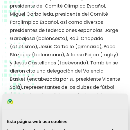
presidente del Comité Olímpico Español,
Miguel Carballeda, presidente del Comité
Paralímpico Español, así como diversos
presidentes de federaciones españolas: Jorge
Garbajosa (baloncesto), Raúl Chapado
(atletismo), Jesús Carballo (gimnasia), Paco
Blázquez (balonmano), Alfonso Feijoo (rugby)
y Jesus Castellanos (taekwondo). También se
dieron cita una delegación del Valencia
Basket (encabezada por su presidente Vicente
Solá), representantes de los clubes de fútbol
(Fernando Roig, máximo accionista del
Villarreal CF, Quico Catalán, Presidente del
Levante UD, y Miguel Ángel Bossio, como
emisario del Valencia CF), presidentes de las
Esta página web usa cookies
Federaciones deportivas valencianas, y