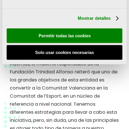
a este tipo de eventos. De cara a finales de
este año, vamos a por los 20.000 en el Medio y
a por los 30.000 en el Maratón. Y por supuesto,
Mostrar detalles
y siempre empujados por la ilusión de nuestro
Presidente, vamos a por lo máximo en cuanto
Permitir todas las cookies
a las marcas. No paramos de soñar con la
llegada de más récords” comentó Gómez.
Solo usar cookies necesarias
Además, el máximo responsable de la
Fundación Trinidad Alfonso reiteró que uno de
los grandes objetivos de esta entidad es
convertir a la Comunitat Valenciana en la
Comunitat de l’Esport, en un núcleo de
referencia a nivel nacional. Tenemos
diferentes estrategias para llevar a cabo esta
iniciativa, pero, sin duda, una de las principales
es atraer todo tipo de torneos a nuestro