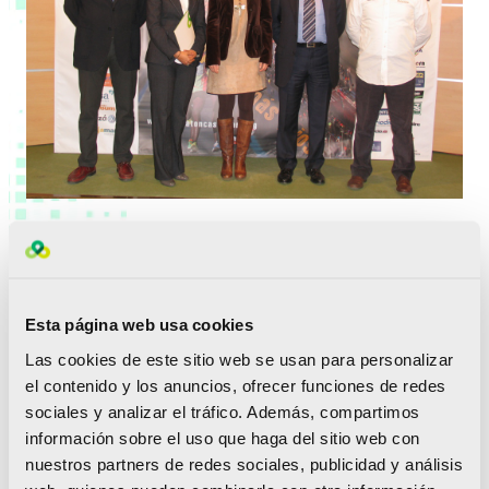
Tras el apoyo al Medio Maratón y al Maratón de
Valencia, por un lado, y al Medio Maratón de Santa
Pola, por otro, la Fundación Trinidad Alfonso consigue
con esta alianza apoyar importantes citas atléticas en
las tres provincias de la Comunitat Valenciana.
Esta página web usa cookies
Las cookies de este sitio web se usan para personalizar
“Recicla tu Esfuerzo”
el contenido y los anuncios, ofrecer funciones de redes
La colaboración de la Fundación Trinidad Alfonso será
sociales y analizar el tráfico. Además, compartimos
visible con la puesta en marcha de una de las
información sobre el uso que haga del sitio web con
acciones que viene desarrollando en aquellas carreras
nuestros partners de redes sociales, publicidad y análisis
en las que colabora: “Recicla tu Esfuerzo”. Dicha