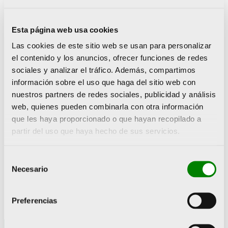
la carrera, cada año destina 1 euro de cada inscripción
a una causa solidaria. Y este año la recaudación
ayudará a financiar la creación de un piso tutelado en
Esta página web usa cookies
Gandía para mujeres que son víctimas de la violencia
Las cookies de este sitio web se usan para personalizar
machista. Además, en esta ocasión el club ha abierto
el contenido y los anuncios, ofrecer funciones de redes
otra vía para canalizar la solidaridad, con
sociales y analizar el tráfico. Además, compartimos
independencia de que participe o no en la carrera. Por
ello, se han puesto a la venta unas pulseras que
información sobre el uso que haga del sitio web con
contienen el mensaje ‘JoDicProu’ (YoDigoBasta) a un
nuestros partners de redes sociales, publicidad y análisis
coste de 2€ y todo lo recaudado irá destinado a la
web, quienes pueden combinarla con otra información
misma causa.
que les haya proporcionado o que hayan recopilado a
partir del uso que haya hecho de sus servicios.
ANTERIOR
SIGUIENTE
Selección
Segunda edición del Programa de Apoyo a las Competiciones Deportivas
La ‘Cursa de la Dona de Gandía’ cierra las inscripciones con 8.100 participantes
Necesario
de
consentimiento
Preferencias