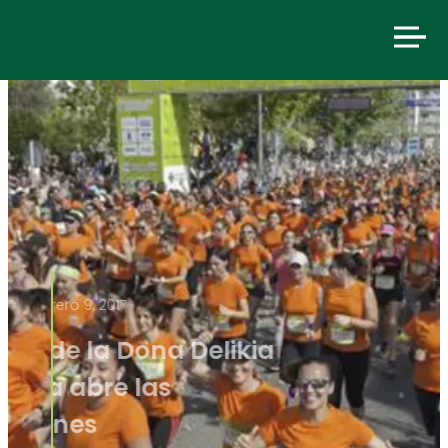
febrero 9, 2017
La Cursa de la Dona Delikia
de Gandía abre las
inscripciones