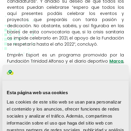
candidaturas”. Y añadió su deseo de que todos los
eventos puedan celebrarse “espero que todos los
aquí presentes podáis celebrar los eventos y
proyectos que preparáis con tanta pasión y
dedicación. No obstante, sabéis, y así figuraba en las
bases de esta convocatoria que, si la crisis sanitaria
os impide celebrarlo en 2021, el apoyo de la Fundación
se respetaría hasta el año 2022”, concluyó.
Emprén Esport es un programa promovido por la
Fundación Trinidad Alfonso y el diario deportivo
Marca
,
con la colaboración del
Valencia Basket Club
, para
fomentar el emprendimiento deportivo en la
Comunitat Valenciana.
PROYECTOS
Esta página web usa cookies
PREMIADOS EN 2021.
Las cookies de este sitio web se usan para personalizar
el contenido y los anuncios, ofrecer funciones de redes
DEPORTE ADAPTADO
sociales y analizar el tráfico. Además, compartimos
Primer premio
: Costa Blanca Cup Inclusive, Benidorm
información sobre el uso que haga del sitio web con
Segundo premio
: XXVIII Campeonato de España de
nuestros partners de redes sociales, publicidad y análisis