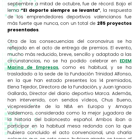
septiembre a mitad de octubre, fue de récord. Bajo el
lema
“El deporte siempre se levanta”
, la respuesta
de los emprendedores deportivos valencianos fue
más fuerte que nunca, con un total de
285 proyectos
presentados
.
Otra de las consecuencias del coronavirus se ha
reflejado en el acto de entrega de premios. El evento,
mucho más reducido, breve, sencillo y adaptado a las
circunstancias, no se ha podido celebrar en
EDEM
Marina de Empresas
, como es habitual, y se ha
trasladado a la sede de la Fundación Trinidad Alfonso,
en la que han estado presentes los 14 premiados,
Elena Tejedor, Directora de la Fundación, y Juan Ignacio
Gallardo, Director del diario deportivo Marca. Además,
han intervenido, con sendos vídeos, Chus Bueno,
vicepresidente de la NBA en Europa y Amaya
Valdemoro, considerada como la mejor jugadora de
la historia del baloncesto español. Ambos iban a
participar en la habitual mesa redonda con la que
hubiera concluido el acto convencional, una charla
coloquio que, en este caso, hubiera girado en torno al