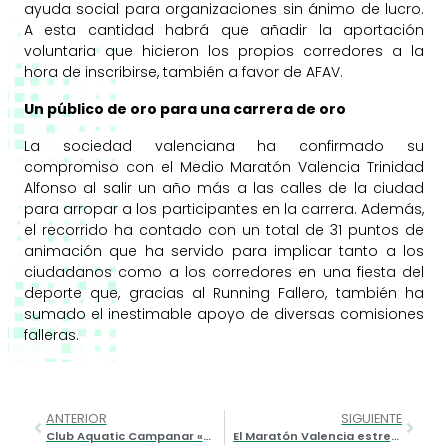
ayuda social para organizaciones sin ánimo de lucro.
A esta cantidad habrá que añadir la aportación
voluntaria que hicieron los propios corredores a la
hora de inscribirse, también a favor de AFAV.
Un público de oro para una carrera de oro
La sociedad valenciana ha confirmado su
compromiso con el Medio Maratón Valencia Trinidad
Alfonso al salir un año más a las calles de la ciudad
para arropar a los participantes en la carrera. Además,
el recorrido ha contado con un total de 31 puntos de
animación que ha servido para implicar tanto a los
ciudadanos como a los corredores en una fiesta del
deporte que, gracias al Running Fallero, también ha
sumado el inestimable apoyo de diversas comisiones
falleras.
ANTERIOR
SIGUIENTE
Club Aquatic Campanar «Teníamos el sueño de crear una competición de natación adaptada en Valencia y lo hemos conseguido»
El Maratón Valencia estrena su Etiqueta de Oro con nuevo récord femenino en suelo español