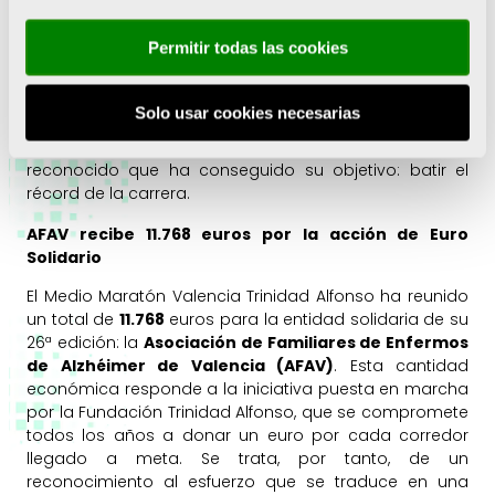
En sus palabras: “
Podemos estar muy contentos, pues
es un hito que no se da en muchas otras carreras
”. Los
Permitir todas las cookies
ganadores, asimismo, se han pronunciado con orgullo
por los resultados que han obtenido en el circuito
valenciano. En concreto, Kosgei Kibet ha afirmado que
Solo usar cookies necesarias
ya tiene ganas de volver tras su debut en la Ciudad del
Running para mejorar marca y Jepchirchir ha
reconocido que ha conseguido su objetivo: batir el
récord de la carrera.
AFAV recibe 11.768 euros por la acción de Euro
Solidario
El Medio Maratón Valencia Trinidad Alfonso ha reunido
un total de
11.768
euros para la entidad solidaria de su
26ª edición: la
Asociación de Familiares de Enfermos
de Alzhéimer de Valencia (AFAV)
. Esta cantidad
económica responde a la iniciativa puesta en marcha
por la Fundación Trinidad Alfonso, que se compromete
todos los años a donar un euro por cada corredor
llegado a meta. Se trata, por tanto, de un
reconocimiento al esfuerzo que se traduce en una