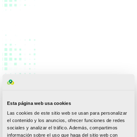
De este modo, el Medio Maratón Valencia Trinidad
Esta página web usa cookies
Alfonso vuelve a consolidarse como cita obligada en
Las cookies de este sitio web se usan para personalizar
el calendario internacional de las carreras de su
distancia, una posición reforzada por la
Etiqueta de
el contenido y los anuncios, ofrecer funciones de redes
Oro
que la IAAF le concedió el pasado mes de enero
sociales y analizar el tráfico. Además, compartimos
por su calidad deportiva y organizativa. Así, ha sido la
información sobre el uso que haga del sitio web con