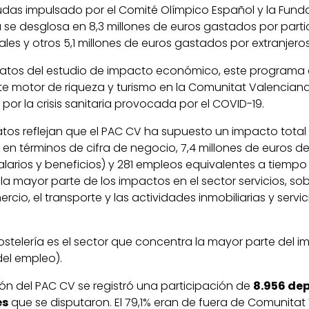
as impulsado por el Comité Olímpico Español y la Funda
ra se desglosa en 8,3 millones de euros gastados por parti
ales y otros 5,1 millones de euros gastados por extranjeros
s datos del estudio de impacto económico, este program
te motor de riqueza y turismo en la Comunitat Valenciana
or la crisis sanitaria provocada por el COVID-19.
atos reflejan que el PAC CV ha supuesto un impacto total
 en términos de cifra de negocio, 7,4 millones de euros de 
salarios y beneficios) y 281 empleos equivalentes a tiemp
 mayor parte de los impactos en el sector servicios, sob
ercio, el transporte y las actividades inmobiliarias y servic
hostelería es el sector que concentra la mayor parte del 
del empleo).
ión del PAC CV se registró una participación de
8.956 dep
es
que se disputaron. El 79,1% eran de fuera de Comunitat