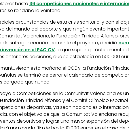
lebrar hasta
36 competiciones nacionales e internacio
res se rondaba la veintena.
iales circunstancias de esta crisis sanitaria, y con el obj
tivo del mundo del deporte y que ningún evento importan
Comunitat Valenciana, la Fundación Trinidad Alfonso, pre
a de sufragar económicamente el proyecto, decidió
aume
 inversión en el PAC CV
, lo que supone prácticamente d
s anteriores ediciones, que se establecía en 500.000 eur
e mantuvieron esta mañana el COE y la Fundación Trinidad
añolas se terminó de cerrar el calendario de competicio
ás cargado que nunca.
poyo a Competiciones en la Comunitat Valenciana es una
Fundación Trinidad Alfonso y el Comité Olímpico Español 
eticiones deportivas, ya sean nacionales o internacional
cia, con el objetivo de que la Comunitat Valenciana recu
ventos deportivos y lograr una mayor expansión del depor
irá una ayuda fija de hasta 10.000 euros, en el caso de 