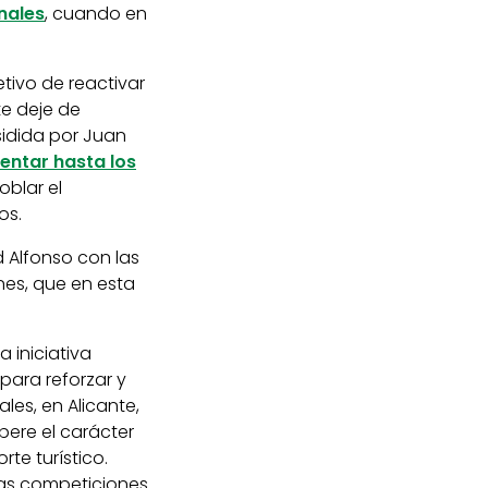
nales
, cuando en
etivo de reactivar
te deje de
sidida por Juan
ntar hasta los
oblar el
os.
 Alfonso con las
nes, que en esta
 iniciativa
para reforzar y
es, en Alicante,
pere el carácter
te turístico.
las competiciones