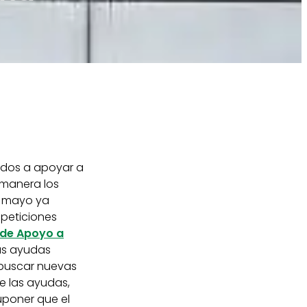
idos a apoyar a
 manera los
e mayo ya
peticiones
de Apoyo a
as ayudas
 buscar nuevas
e las ayudas,
uponer que el