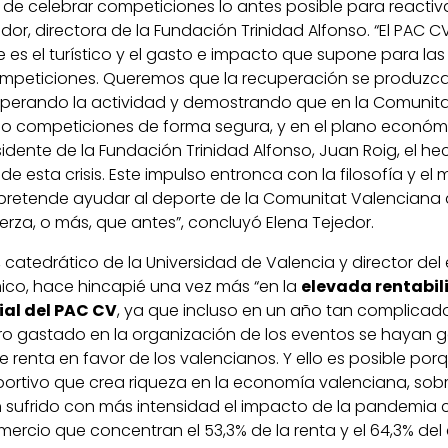
de celebrar competiciones lo antes posible para reactivar
edor, directora de la Fundación Trinidad Alfonso. “El PAC C
es el turístico y el gasto e impacto que supone para la
mpeticiones. Queremos que la recuperación se produzca
cuperando la actividad y demostrando que en la Comunit
o competiciones de forma segura, y en el plano económi
idente de la Fundación Trinidad Alfonso, Juan Roig, el he
 de esta crisis. Este impulso entronca con la filosofía y el
pretende ayudar al deporte de la Comunitat Valenciana 
erza, o más, que antes”, concluyó Elena Tejedor.
catedrático de la Universidad de Valencia y director del
co, hace hincapié una vez más “en la
elevada rentabi
al del PAC CV
, ya que incluso en un año tan complica
o gastado en la organización de los eventos se hayan 
 renta en favor de los valencianos. Y ello es posible po
portivo que crea riqueza en la economía valenciana, sob
 sufrido con más intensidad el impacto de la pandemia 
omercio que concentran el 53,3% de la renta y el 64,3% de