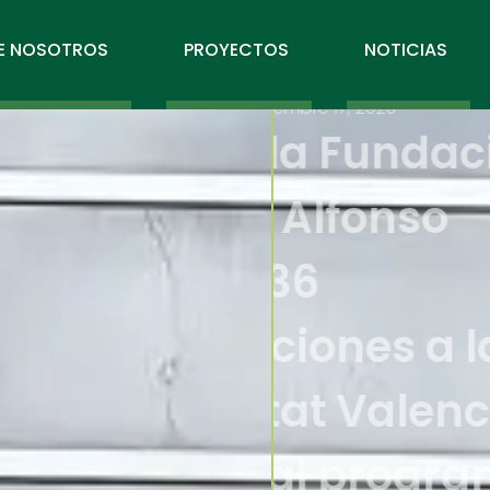
E NOSOTROS
PROYECTOS
NOTICIAS
diciembre 17, 2020
El COE y
Trinidad
traerán
competi
Comunit
gracias