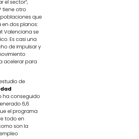
 el sector”,
V tiene otro
s poblaciones que
 en dos planos:
at Valenciana se
co. Es casi una
cho de impulsar y
 movimiento
a acelerar para
 estudio de
lidad
do ha conseguido
generado 6,6
rque el programa
re todo en
como son la
l empleo