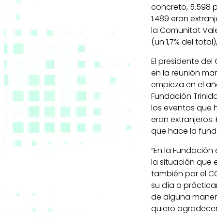
concreto, 5.598 p
1.489 eran extran
la Comunitat Vale
(un 1,7% del total)
El presidente del
en la reunión man
empieza en el año
Fundación Trinida
los eventos que h
eran extranjeros.
que hace la fund
“En la Fundació
la situación que
también por el C
su día a práctic
de alguna manera
quiero agradecer 