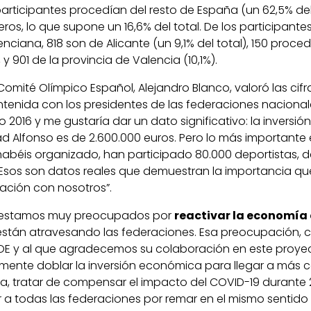
articipantes procedían del resto de España (un 62,5% del 
jeros, lo que supone un 16,6% del total. De los participan
nciana, 818 son de Alicante (un 9,1% del total), 150 proce
, y 901 de la provincia de Valencia (10,1%).
 Comité Olímpico Español, Alejandro Blanco, valoró las cif
tenida con los presidentes de las federaciones nacionale
 2016 y me gustaría dar un dato significativo: la inversi
d Alfonso es de 2.600.000 euros. Pero lo más importante 
abéis organizado, han participado 80.000 deportistas, de 
 Esos son datos reales que demuestran la importancia que
ación con nosotros”.
n estamos muy preocupados por
reactivar la economía
 están atravesando las federaciones. Esa preocupación,
OE y al que agradecemos su colaboración en este proye
amente doblar la inversión económica para llegar a más 
, tratar de compensar el impacto del COVID-19 durante 
a todas las federaciones por remar en el mismo sentido y