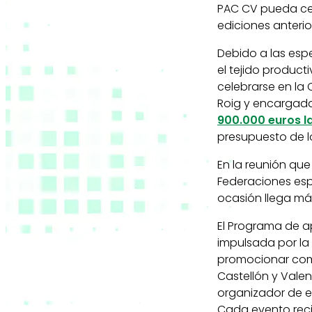
PAC CV pueda ce
ediciones anterio
Debido a las espec
el tejido produc
celebrarse en la 
Roig y encargad
900.000 euros la
presupuesto de lo
En la reunión qu
Federaciones esp
ocasión llega m
El Programa de a
impulsada por la 
promocionar comp
Castellón y Valen
organizador de e
Cada evento recib