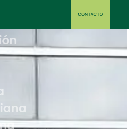
CONTACTO
 la Fundación
 Alfonso
 36
ciones a la
at Valenciana
 al programa