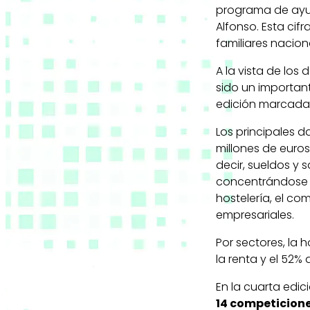
programa de ayud
Alfonso. Esta cif
familiares nacion
A la vista de lo
sido un importan
edición marcada p
Los principales d
millones de euros
decir, sueldos y 
concentrándose la
hostelería, el com
empresariales.
Por sectores, la 
la renta y el 52% 
En la cuarta edic
14 competicion