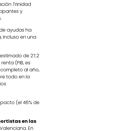
ción Trinidad
cipantes y
.
a de ayudas ha
, incluso en una
 estimado de 27,2
renta (PIB, es
o completo al año,
re todo en la
ios
impacto (el 46% de
ortistas en las
 Valenciana. En