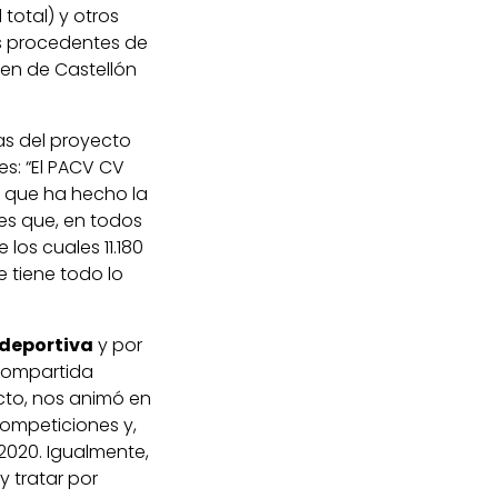
total) y otros
tes procedentes de
den de Castellón
ras del proyecto
s: “El PACV CV
ón que ha hecho la
es que, en todos
los cuales 11.180
 tiene todo lo
 deportiva
y por
 compartida
cto, nos animó en
competiciones y,
2020. Igualmente,
 tratar por