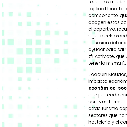
todos los medios 
explicó Elena Tej
componente, que 
acogen estas co
el deportivo, re
siguen celebrand
obsesión del pres
ayudar para salir
#EActíVate, que 
tener la misma fu
Joaquín Maudos, 
impacto económi
económico-soci
que por cada eur
euros en forma de
atrae turismo de
sectores que han
hostelería y el c