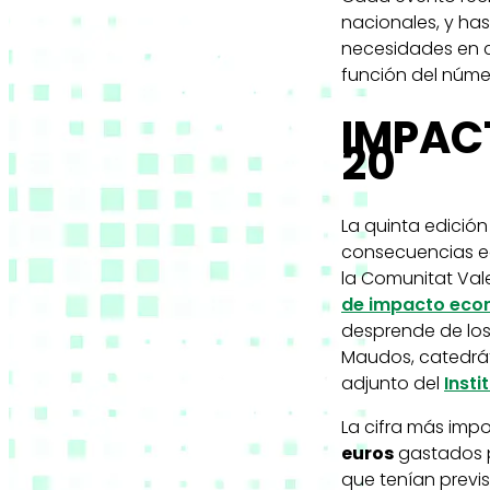
nacionales, y has
necesidades en c
función del númer
IMPAC
20
La quinta edició
consecuencias ec
la Comunitat Vale
de impacto eco
desprende de los
Maudos, catedrát
adjunto del
Insti
La cifra más impo
euros
gastados p
que tenían previs