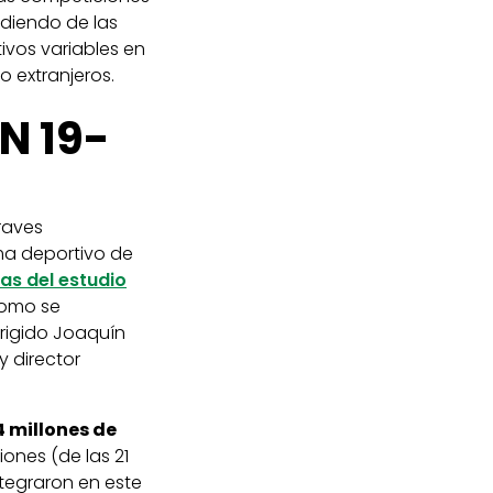
ndiendo de las
ivos variables en
 extranjeros.
N 19-
raves
ma deportivo de
ras del estudio
como se
rigido Joaquín
y director
4 millones de
ones (de las 21
ntegraron en este