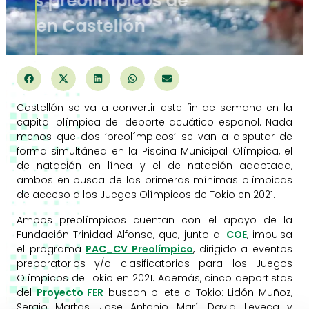
acoge dos preolímpicos de
natación en Castellón
Castellón se va a convertir este fin de semana en la
capital olímpica del deporte acuático español. Nada
menos que dos ‘preolímpicos’ se van a disputar de
forma simultánea en la Piscina Municipal Olímpica, el
de natación en línea y el de natación adaptada,
ambos en busca de las primeras mínimas olímpicas
de acceso a los Juegos Olímpicos de Tokio en 2021.
Ambos preolímpicos cuentan con el apoyo de la
Fundación Trinidad Alfonso, que, junto al
COE
, impulsa
el programa
PAC_CV Preolímpico
, dirigido a eventos
preparatorios y/o clasificatorias para los Juegos
Olímpicos de Tokio en 2021. Además, cinco deportistas
del
Proyecto FER
buscan billete a Tokio: Lidón Muñoz,
Sergio Martos, Jose Antonio Marí, David Levecq y