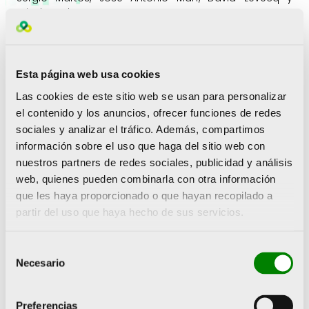
Ariadna Edo
Un campeonato organizado por el
CN Castalia
Castellón
en total gestión con la
RFEN
, y con la
colaboración principal del Excmo. Ayuntamiento de
Esta página web usa cookies
Castellón, dueño de la sede acuática, y de la
Comunitat Valenciana, Diputació de Castelló y
Las cookies de este sitio web se usan para personalizar
Federación de Natación Comunidad Valenciana; junto
el contenido y los anuncios, ofrecer funciones de redes
al COE y la Fundación Trinidad Alfonso.
sociales y analizar el tráfico. Además, compartimos
información sobre el uso que haga del sitio web con
Los eventos serán producido y emitido en directo
nuestros partners de redes sociales, publicidad y análisis
desde la ventana de Teledeporte de RTVE, una apuesta
decidida por eventos de carácter preolímpico en dos
web, quienes pueden combinarla con otra información
jornadas de retransmisión: Eliminatorias por las
que les haya proporcionado o que hayan recopilado a
mañanas (desde las 09,30h) y Finales por las tardes
partir del uso que haya hecho de sus servicios.
(desde las 17,30h).
Selección
Necesario
de
ANTERIOR
SIGUIENTE
consentimiento
Sebastián Mora comparte con la Fundación Trinidad Alfonso sus recientes éxitos en el Europeo de ciclismo en pista
La Fundación Trinidad Alfonso seguirá impulsando el Maratón y el Medio Maratón València hasta 2024
Preferencias