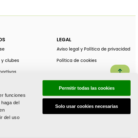
OS
LEGAL
se
Aviso legal y Política de privacidad
 y clubes
Política de cookies
Subir a
portivos
sport
Permitir todas las cookies
er funciones
 haga del
Solo usar cookies necesarias
den
r del uso