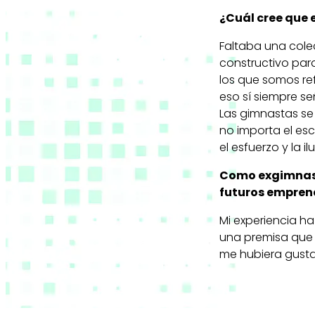
¿Cuál cree que e
Faltaba una cole
constructivo par
los que somos ref
eso sí siempre s
Las gimnastas se
no importa el esc
el esfuerzo y la 
Como exgimnast
futuros empren
Mi experiencia ha
una premisa que 
me hubiera gusta