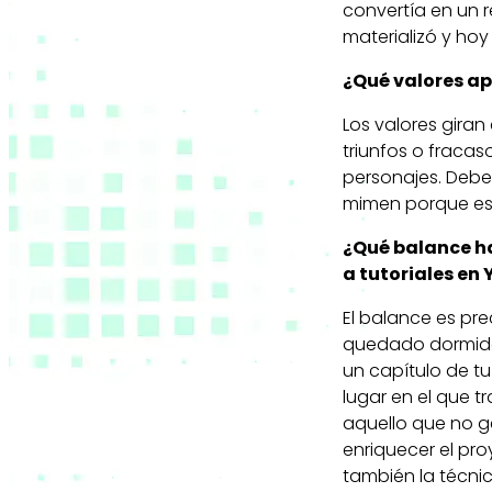
convertía en un r
materializó y ho
¿Qué valores ap
Los valores giran
triunfos o fracas
personajes. Deben
mimen porque eso
¿Qué balance ha
a tutoriales en
El balance es pre
quedado dormida 
un capítulo de tu
lugar en el que t
aquello que no g
enriquecer el pr
también la técnic