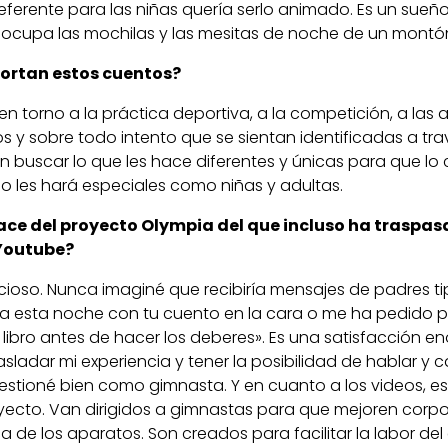
eferente para las niñas quería serlo animado. Es un sueñ
y ocupa las mochilas y las mesitas de noche de un montó
ortan estos cuentos?
 en torno a la práctica deportiva, a la competición, a las 
os y sobre todo intento que se sientan identificadas a tra
 buscar lo que les hace diferentes y únicas para que lo 
 les hará especiales como niñas y adultas.
ce del proyecto Olympia del que incluso ha traspasa
 Youtube?
cioso. Nunca imaginé que recibiría mensajes de padres tip
esta noche con tu cuento en la cara o me ha pedido pe
 libro antes de hacer los deberes». Es una satisfacción e
rasladar mi experiencia y tener la posibilidad de hablar y
estioné bien como gimnasta. Y en cuanto a los videos, e
oyecto. Van dirigidos a gimnastas para que mejoren corp
a de los aparatos. Son creados para facilitar la labor del