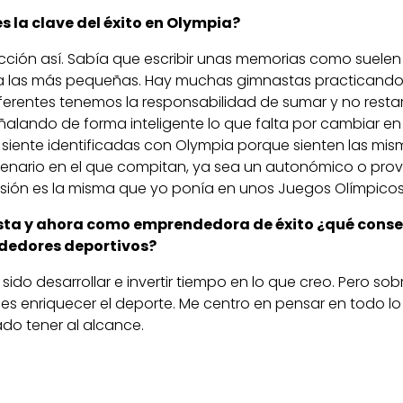
s la clave del éxito en Olympia?
cción así. Sabía que escribir unas memorias como suelen
a las más pequeñas. Hay muchas gimnastas practicando
erentes tenemos la responsabilidad de sumar y no restarl
eñalando de forma inteligente lo que falta por cambiar e
 siente identificadas con Olympia porque sienten las mi
enario en el que compitan, ya sea un autonómico o provin
ilusión es la misma que yo ponía en unos Juegos Olímpicos
a y ahora como emprendedora de éxito ¿qué consejo
dedores deportivos?
 sido desarrollar e invertir tiempo en lo que creo. Pero so
es enriquecer el deporte. Me centro en pensar en todo lo
do tener al alcance.