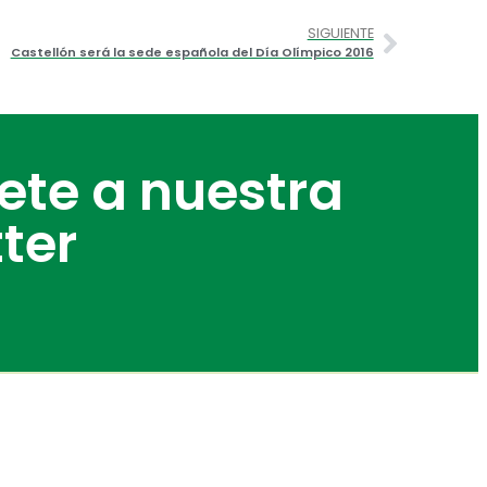
SIGUIENTE
Castellón será la sede española del Día Olímpico 2016
bete a nuestra
ter