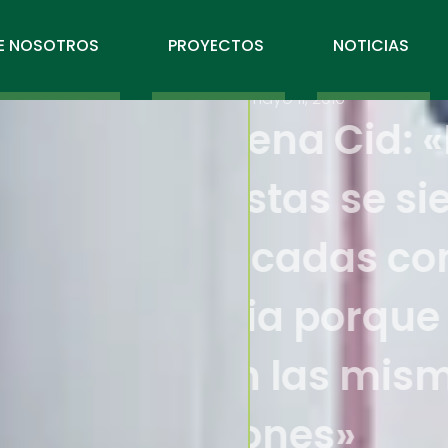
E NOSOTROS
PROYECTOS
NOTICIAS
mayo 11, 2016
Almuden
gimnast
identifi
Olympia
sienten
emocio