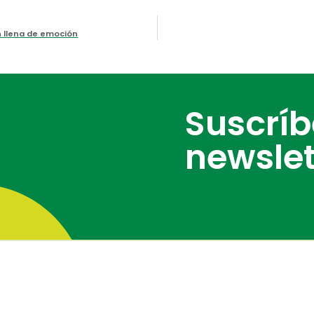
n llena de emoción
Suscrí
newslet