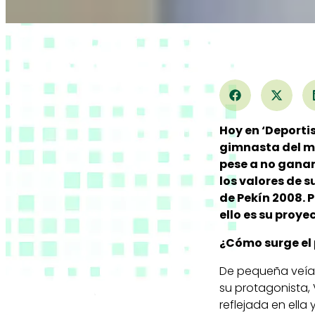
Hoy en ‘Deport
gimnasta del m
pese a no ganar
los valores de 
de Pekín 2008. 
ello es su proye
¿Cómo surge el 
De pequeña veía u
su protagonista, 
reflejada en ell