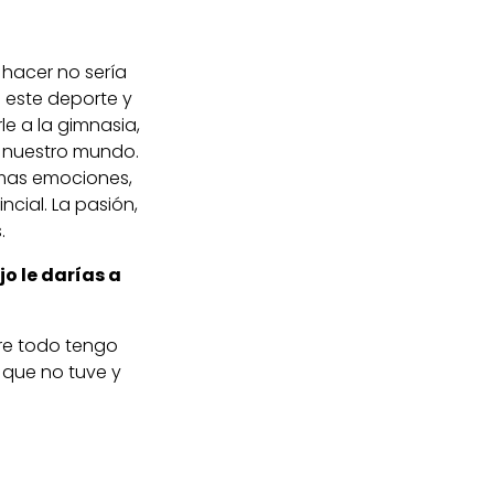
 hacer no sería
 este deporte y
e a la gimnasia,
n nuestro mundo.
smas emociones,
cial. La pasión,
.
 le darías a
bre todo tengo
 que no tuve y