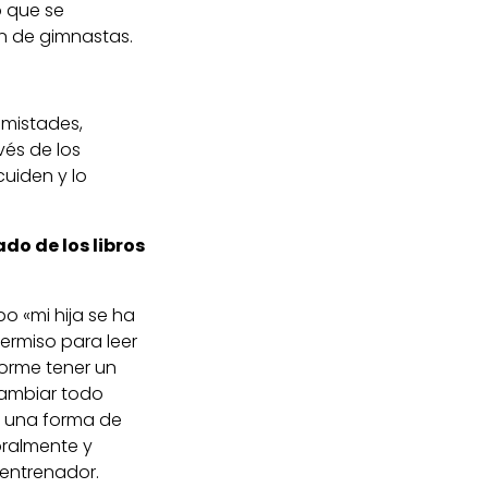
o que se
n de gimnastas.
amistades,
vés de los
cuiden y lo
do de los libros
o «mi hija se ha
rmiso para leer
norme tener un
 cambiar todo
s una forma de
oralmente y
 entrenador.