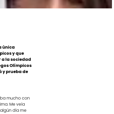
a única
picos y que
 a la sociedad
uegos Olímpicos
á y prueba de
icaba mucho con
tima. Me veía
 algún día me