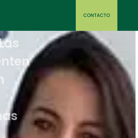
CONTACTO
a Cid: «Las
as se sienten
cadas con
 porque
 las mismas
nes»