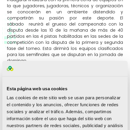
la que jugadores, jugadoras, técnicos y organización
se conocerán en un ambiente distendido y
compartirán su pasión por este deporte. El
sábado reunirá el grueso del campeonato con la
disputa desde las 10 de la mañana de más de 40
partidos en las 4 pistas habilitadas en las sedes de la
competición con la disputa de la primera y segunda
fase del torneo. Esta dirimirá los equipos clasificados
para las semifinales que se disputan en la jornada de
domingo.
El domingo la competición se trasladará al Poliesportiu
de Natzaret, sede de la fase final, que acogerá el
domingo 25, las semifinales, el match por el 3er y 4º
Esta página web usa cookies
puesto y por supuesto, la gran final de cada categoría.
Una vez se conozca a los campeones del primer
Las cookies de este sitio web se usan para personalizar
Campeonato de España de colpbol
se dará paso
el contenido y los anuncios, ofrecer funciones de redes
a la ceremonia de clausura y entrega de trofeos y la
sociales y analizar el tráfico. Además, compartimos
comida final de confraternización para equipos,
información sobre el uso que haga del sitio web con
técnicos y acompañantes que cerrará el evento.
nuestros partners de redes sociales, publicidad y análisis