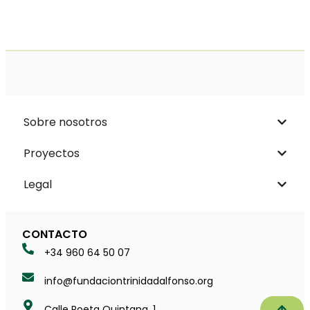
Sobre nosotros
Proyectos
Legal
CONTACTO
+34 960 64 50 07
info@fundaciontrinidadalfonso.org
Subir
Calle Poeta Quintana, 1