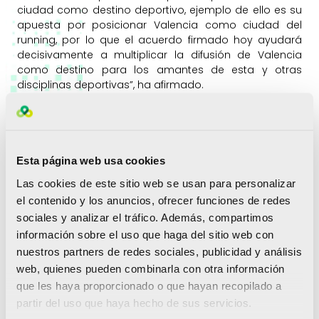
ciudad como destino deportivo, ejemplo de ello es su
apuesta por posicionar Valencia como ciudad del
running, por lo que el acuerdo firmado hoy ayudará
decisivamente a multiplicar la difusión de Valencia
como destino para los amantes de esta y otras
disciplinas deportivas”, ha afirmado.
Según ha indicado Gómez, ambas fundaciones han
colaborado en ediciones anteriores del Maratón y el
Medio Maratón trayendo a Valencia grupos de prensa
de diversos mercados internacionales; en blog trips
Esta página web usa cookies
para promocionar la 15K Nocturna; en visitas de
Las cookies de este sitio web se usan para personalizar
inspección con turoperadores especializados; en
el contenido y los anuncios, ofrecer funciones de redes
acciones de co-marketing con portales online como el
de Reino Unido
The Running Bug
; y se han difundido
sociales y analizar el tráfico. Además, compartimos
todas estas carreras en las presentaciones de destino
información sobre el uso que haga del sitio web con
que realiza Turismo Valencia en diferentes países.
nuestros partners de redes sociales, publicidad y análisis
web, quienes pueden combinarla con otra información
«
Uno de los objetivos del presidente de la Fundación
que les haya proporcionado o que hayan recopilado a
Trinidad Alfonso, Juan Roig, es que la Comunitat
Valenciana sea un referente en el ámbito del turismo
partir del uso que haya hecho de sus servicios.
deportivo. Este acuerdo con Turismo Valencia se