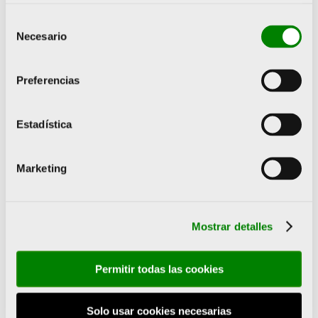
enmarca dentro de esa estrategia. En los últimos años
Selección
ya hemos avanzado en el crecimiento de un turismo
Necesario
de
saludable con eventos como el Maratón o el Medio
consentimiento
Maratón y con este acuerdo damos un paso más. El
objetivo no es únicamente que la gente quiera venir a
Preferencias
correr a Valencia en los grandes eventos, sino que
sepan que ésta es la ciudad del running los 365 días
del año. Tenemos el Circuit 5K en el Jardín del Turia y
Estadística
estamos trabajando para cohesionar todos los
sectores de la ciudad, como hoteles, transportes,
restaurantes o comercios, para que sientan que tienen
Marketing
una ciudad a sus pies para practicar deporte», explicó
Elena Tejedor.
El acuerdo contempla, además de la colaboración en
Mostrar detalles
acciones promocionales como viajes de prensa y
visitas de inspección de los principales mercados
emisores de turismo a la ciudad o sorteos y
Permitir todas las cookies
campañas en redes sociales, otras como la aparición
de los proyectos, infraestructuras y eventos
impulsados por la Fundación Trinidad Alfonso en las
Solo usar cookies necesarias