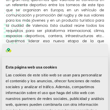
un referente deportivo entre los torneos de este tipo
que se organizan en Europa, en un vehículo de
comunicación y promoción del rugby y de sus valores
para los más jóvenes y en un producto turístico para
la ciudad de Valencia. Esta ciudad reúne todos los
requisitos para ser plataforma internacional, clima,
espacios deportivos, cantera, infraestructuras etc…
Queremos liderar esa nueva etapa de la que
hablábamos antes. En estos últimos años, la práctica
del rugby ha crecido a un ritmo de un 10% al año,
tenemos que conseguir que esa tendencia se
incremente y acabe siendo el deporte base de
muchos niños, y ese proyecto debe tener la marca
Esta página web usa cookies
Valencia.
Las cookies de este sitio web se usan para personalizar
Aparte del torneo deportivo también han llevado a
el contenido y los anuncios, ofrecer funciones de redes
cabo en distintos colegios un programa educativo
sociales y analizar el tráfico. Además, compartimos
para acercar a las aulas el mundo del rugby.
información sobre el uso que haga del sitio web con
nuestros partners de redes sociales, publicidad y análisis
En el marco del I Torneo Internacional de Rugby Infantil
web, quienes pueden combinarla con otra información
‘Pantera’ hemos articulado un programa educativo