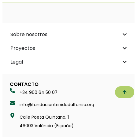
Sobre nosotros
Proyectos
Legal
CONTACTO
Subir
+34 960 64 50 07
info@fundaciontrinidadalfonso.org
Calle Poeta Quintana, 1
46003 València (España)