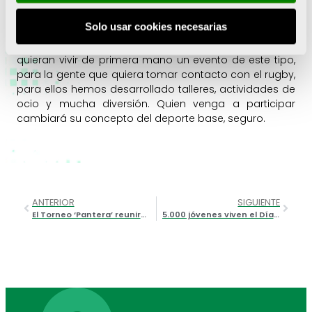
Queremos que participen de esta gran fiesta del rugby,
un encuentro que supone dos jornadas de encuentros,
Solo usar cookies necesarias
de relaciones y de nivel deportivo. Hemos preparado
actividades paralelas para los aficionados que
quieran vivir de primera mano un evento de este tipo,
para la gente que quiera tomar contacto con el rugby,
para ellos hemos desarrollado talleres, actividades de
ocio y mucha diversión. Quien venga a participar
cambiará su concepto del deporte base, seguro.
ANTERIOR
SIGUIENTE
El Torneo ‘Pantera’ reunirá a más de 1.200 jugadores de rugby en Valencia
5.000 jóvenes viven el Día Olímpico en Castellón