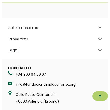
Sobre nosotros
Proyectos
Legal
CONTACTO
+34 960 64 50 07
info@fundaciontrinidadalfonso.org
Calle Poeta Quintana, 1
Subir
46003 València (España)