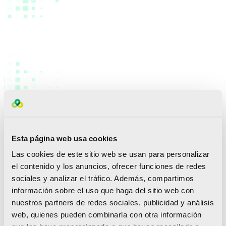
Oceanman es un circuito internacional de natación
en aguas abiertas de ámbito mundial nacido en
Alicante en 2015
. Consta de diversas pruebas (
entre 20
Esta página web usa cookies
y 25)
que se disputan en diferentes países: Italia, Rusia,
Malasia, Grecia, México, Tailandia, Brasil… y España, en
Las cookies de este sitio web se usan para personalizar
concreto en la Costa del Azahar (
Benicàssim y Oropesa).
el contenido y los anuncios, ofrecer funciones de redes
Estaba prevista para septiembre de 2020, pero se ha
sociales y analizar el tráfico. Además, compartimos
trasladado a mayo de 2021 por culpa de la pandemia.
información sobre el uso que haga del sitio web con
Estas pruebas reúnen tanto a nadadores amateurs o
nuestros partners de redes sociales, publicidad y análisis
populares, como a los grandes especialistas mundiales.
El evento aúna el reto deportivo y la experiencia de viajar
web, quienes pueden combinarla con otra información
y conocer lugares y entornos de gran belleza natural.