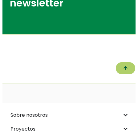
newsletter
Subir
Sobre nosotros
Proyectos