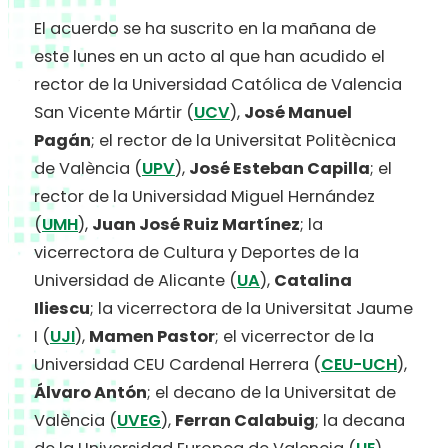
El acuerdo se ha suscrito en la mañana de
este lunes en un acto al que han acudido el
rector de la Universidad Católica de Valencia
San Vicente Mártir (
UCV
),
José Manuel
Pagán
; el
rector de la Universitat Politècnica
de València (
UPV
),
José Esteban Capilla
;
el
rector de la Universidad Miguel Hernández
(
UMH
),
Juan José Ruiz Martínez
;
la
vicerrectora de Cultura y Deportes de la
Universidad de Alicante (
UA
),
Catalina
Iliescu
;
la vicerrectora de la Universitat Jaume
I (
UJI
),
Mamen Pastor
;
el vicerrector de la
Universidad CEU Cardenal Herrera (
CEU-UCH
),
Álvaro Antón
;
el decano de la Universitat de
València (
UVEG
),
Ferran Calabuig
;
la decana