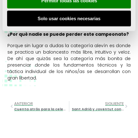
Permitir todas las cookies
Valencia Basket. Desde MHL SPORTS somos conscientes
de ello y estamos profundamente agradecidos a esta
iniciativa de la Fundación Trinidad Alfonso, y su gran
Solo usar cookies necesarias
confianza en nosotros.
¿Por qué nadie se puede perder este campeonato?
Porque sin lugar a dudas la categoría alevín es donde
se practica un baloncesto más libre, intuitivo y veloz.
De ahí que quizás sea la categoría más bonita de
presenciar donde los fundamentos técnicos y la
táctica individual de los niños/as se desarrollan con
gran libertad.
ANTERIOR
SIGUIENTE
Cuenta atrás para la celebración de la 22ª edición del Torneo Internacional Rugby Playa Tiburón
Sant Adrià y Joventut conquistan la primera Copa España Alevín en L’alqueria del Basket