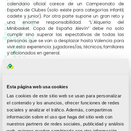
calendario oficial carece de un Campeonato de
España de Clubes (solo existe para categorías infantil,
cadete y junior).
Por otra parte supone un gran reto y
una enorme responsabilidad. “L´Alqueria del
Minibasket. Copa de España Alevín” debe no solo
cumplir sino superar las expectativas de todas las
personas que se van a desplazar hasta Valencia para
vivir esta experiencia: jugadores/as, técnicos, familiares
y aficionados en general.
¿Qué esperas de la celebración de esta primera
edición?
Como comentaba anteriormente nuestro primer gran
objetivo es cumplir e incluso superar las expectativas
Esta página web usa cookies
de todas las personas que se acerquen a L’Alqueria
Las cookies de este sitio web se usan para personalizar
del Minibasket. Estamos convencidos que va a ser así,
el contenido y los anuncios, ofrecer funciones de redes
y para conseguirlo llevamos varios meses de intenso
sociales y analizar el tráfico. Además, compartimos
trabajo.
Para el futuro tenemos el convencimiento de
información sobre el uso que haga del sitio web con
poder crecer en cantidad y calidad de equipos,
hacerlo extensivo a la categoría alevín de primer año
nuestros partners de redes sociales, publicidad y análisis
y llevar a cabo una fase previa autonómica
web, quienes pueden combinarla con otra información