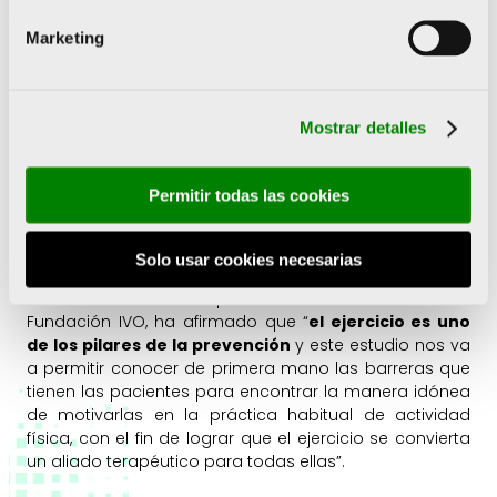
papel beneficioso en la incidencia, pero también en la
evolución de la enfermedad y en la toxicidad
Marketing
producida por los tratamientos. La doctora Olga Pons,
Médico especialista en Oncología Radioterápica en el
Hospital la Fe y una de las responsables del proyecto,
ha afirmado que “el cáncer de mama es el tumor más
Mostrar detalles
diagnosticado en mujeres y lo padece 1 de cada 8 a lo
largo de su vida por lo que
es muy importante la
detección precoz y la prevención donde juega un
Permitir todas las cookies
papel fundamental el ejercicio físico que además
ayuda a prevenir recaídas
”.
Solo usar cookies necesarias
Por su parte, la doctora Elena Oliete, médico adjunto
de la Unidad de Hospitalización Domiciliaria de la
Fundación IVO, ha afirmado que “
el ejercicio es uno
de los pilares de la prevención
y este estudio nos va
a permitir conocer de primera mano las barreras que
tienen las pacientes para encontrar la manera idónea
de motivarlas en la práctica habitual de actividad
física, con el fin de lograr que el ejercicio se convierta
un aliado terapéutico para todas ellas”.