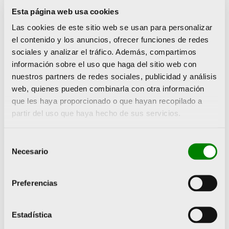
mama son muy importantes. En estas pacientes el
Esta página web usa cookies
ejercicio ayuda a fortalecer el sistema inmunitario y el
Las cookies de este sitio web se usan para personalizar
corazón, disminuye la sensación de fatiga y también
el contenido y los anuncios, ofrecer funciones de redes
contribuye a alcanzar y mantener un peso saludable.
Por tanto, el ejercicio contribuye a
mejorar la calidad
sociales y analizar el tráfico. Además, compartimos
de vida
y a aumentar la supervivencia de las
información sobre el uso que haga del sitio web con
pacientes.
nuestros partners de redes sociales, publicidad y análisis
web, quienes pueden combinarla con otra información
El
Grupo Español de Investigación en Cáncer de Mama
que les haya proporcionado o que hayan recopilado a
(GEICAM) ha propuesto recientemente una definición
partir del uso que haya hecho de sus servicios.
específica para el ejercicio físico oncológico como
“aquel ejercicio pautado por un profesional, que se
realiza para reducir o prevenir los efectos secundarios
Selección
de los tratamientos oncológicos de manera
Necesario
de
individualizada, y que, por sus efectos globales en el
consentimiento
organismo, mejoran la salud, la calidad de vida y la
supervivencia de las pacientes”.
Preferencias
La
prevención primaria
debería jugar un papel muy
importante en reducir la incidencia de esta
Estadística
enfermedad. Sabemos que el ejercicio físico tiene un