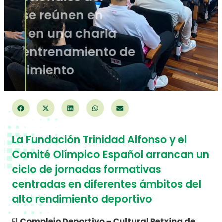
deporte se reúnen en
Valencia en una charla
sobre el entrenamiento de
alto rendimiento
La Fundación Trinidad Alfonso y el
Comité Olímpico Español arrancan un
ciclo de jornadas formativas
centradas en diferentes ámbitos del
alto rendimiento deportivo
El
Complejo Deportivo – Cultural Petxina de