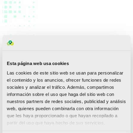
Esta página web usa cookies
Las cookies de este sitio web se usan para personalizar
el contenido y los anuncios, ofrecer funciones de redes
sociales y analizar el tráfico. Además, compartimos
información sobre el uso que haga del sitio web con
nuestros partners de redes sociales, publicidad y análisis
Durante toda la mañana, participaron
web, quienes pueden combinarla con otra información
destacados especialistas nacionales en Ciencias
que les haya proporcionado o que hayan recopilado a
de la la Actividad Física y del Deporte, como
partir del uso que haya hecho de sus servicios.
Julio Calleja González
(catedrático de la