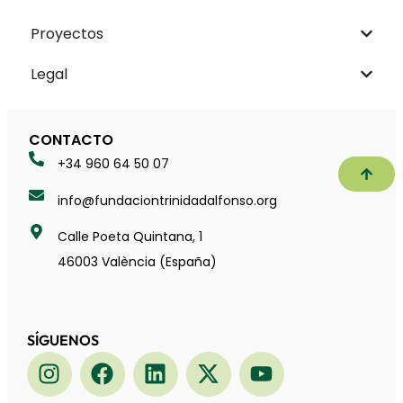
Proyectos
Legal
CONTACTO
+34 960 64 50 07
Subir
info@fundaciontrinidadalfonso.org
Calle Poeta Quintana, 1
46003 València (España)
SÍGUENOS